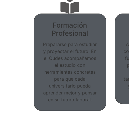
Formación
Profesional
Prepararse para estudiar
A
y proyectar el futuro. En
co
el Cudes acompañamos
f
el estudio con
herramientas concretas
para que cada
ta
universitario pueda
aprender mejor y pensar
en su futuro laboral.