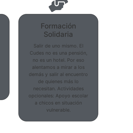
Formación
Solidaria
Salir de uno mismo. El
Cudes no es una pensión,
no es un hotel. Por eso
alentamos a mirar a los
demás y salir al encuentro
de quienes más lo
necesitan. Actividades
opcionales: Apoyo escolar
a chicos en situación
vulnerable.