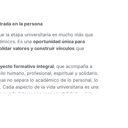
trada en la persona
e la etapa universitaria es mucho más que
démicos. Es una
oportunidad única para
idar valores y construir vínculos
que
yecto formativo integral
, que acompaña a
lo humano, profesional, espiritual y solidario.
e no separa lo académico de lo personal, lo
. Cada aspecto de la vida universitaria es una
a servir
, liderar con responsabilidad y vivir
amistad, hábitos formativos y un entorno de
da estudiante pueda
desplegar todo su
aportar positivamente a la sociedad, desde