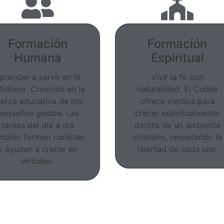
Formación
Formación
Humana
Espiritual
prender a servir en lo
Vivir la fe con
tidiano. Creemos en la
naturalidad. El Cudes
uerza educativa de los
ofrece medios para
pequeños gestos. Las
crecer espiritualmente
tareas del día a día
dentro de un ambiente
mbién forman carácter
cristiano, respetando la
y ayudan a crecer en
libertad de cada uno.
virtudes.