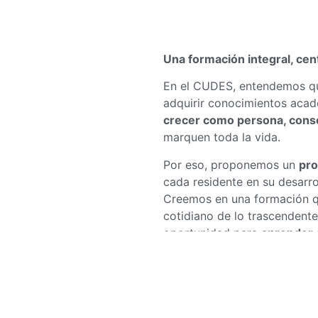
Una formación integral, cen
En el CUDES, entendemos qu
adquirir conocimientos aca
crecer como persona, consol
marquen toda la vida.
Por eso, proponemos un
pro
cada residente en su desarrol
Creemos en una formación qu
cotidiano de lo trascendente
oportunidad para
aprender 
con sentido.
A través de un ambiente de 
confianza, buscamos que ca
potencial
y prepararse para 