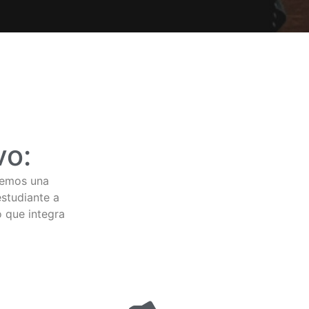
vo:
nemos una
studiante a
 que integra